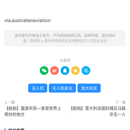
via.australianaviation
本内容为作者独立观点，不代表航拍网立场。如若转载，请注明出
处：
航拍网
»
澳大利亚民航安全局推动无人机安全运动
分享到





无人机
无人机安全
澳大利亚
上一篇
下一篇
【航拍】遨游天际—发现世界上
【航拍】意大利全国封城后马路
奇妙的地方
空无一人