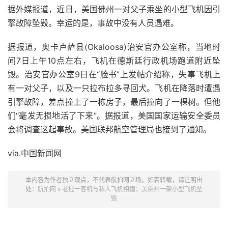
据外媒报道，近日，美国佛州一对父子乘坐的小型飞机因引
擎故障坠毁。幸运的是，事故中没有人员遇难。
据报道，奥卡卢萨县(Okaloosa)治安官办公室称，当地时
间7日上午10点左右，飞机在德斯廷行政机场跑道附近坠
毁。治安官办公室9日在“脸书”上发帖介绍称，失事飞机上
有一对父子，以及一只拉布拉多寻回犬。飞机在降落时遭遇
引擎故障，差点撞上了一栋房子，最后撞向了一棵树。但他
们“毫发无损地活了下来”。据报道，美国国家运输安全委员
会将调查这起事故。美国联邦航空管理局也接到了通知。
via.中国新闻网
本内容为作者独立观点，不代表航拍网立场。如若转载，请注明出
处：
航拍网
»
老挝一客机与私人飞机相撞；美佛州一架小型飞机坠
毁