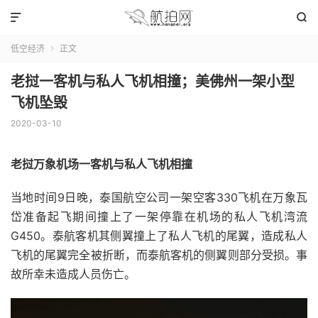


低空经济
正文

老挝一客机与私人飞机相撞；美佛州一架小型
飞机坠毁
2020-03-10
老挝万象机场一客机与私人飞机相撞
当地时间9日晚，泰国航空公司一架空客330飞机在万象瓦
岱准备起飞期间撞上了一架停靠在机场的私人飞机湾流
G450。泰航客机其侧翼撞上了私人飞机的尾翼，造成私人
飞机的尾翼完全被折断，而泰航客机的侧翼则部分受损。事
故所幸未造成人员伤亡。