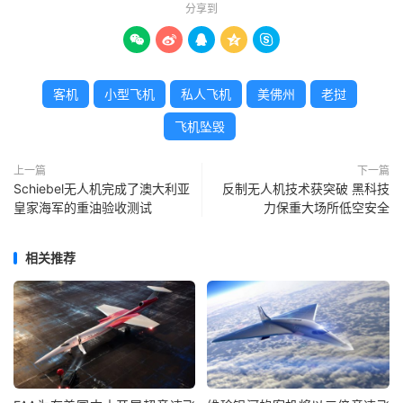
分享到





客机
小型飞机
私人飞机
美佛州
老挝
飞机坠毁
上一篇
下一篇
Schiebel无人机完成了澳大利亚
反制无人机技术获突破 黑科技
皇家海军的重油验收测试
力保重大场所低空安全
相关推荐