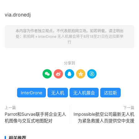
via.dronedj
本内容为作者独立观点，不代表航拍网立场。如若转载，请注明出
处：
航拍网
»
InterDrone 无人机展会将于8月18至21日在达拉斯举
行
分享到





InterDrone
无人机
无人机展会
达拉斯
上一篇
下一篇
Parrot和Survae联手将企业无人
Impossible航空公司最新无人机
机图像与交互式地图配对
为紧急救援人员提供空中支援
相关推荐