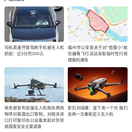
司机高速开智驾刷手机被无人机
福州市公安局关于对“低慢小”航
抓拍：记3分罚200元
空器等飞行活动采取临时性行政
措施的通告
商务部宣布加强无人机相关两用
影石刘靖康：接下来一个月 我们
物项对美国出口管制，对相关进
会再一次重新定义无人机
口打印复印办公设备发起对外贸
易国家安全立案调查