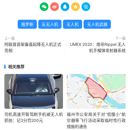





俄罗斯
反无人机
无人机
无人机武器
上一篇
下一篇
阿联酋首架垂直起降无人机正式
UMEX 2020：南非Rippel 无人
亮相
机手榴弹发射器系统
相关推荐
司机高速开智驾刷手机被无人机
福州市公安局关于对“低慢小”航
抓拍：记3分罚200元
空器等飞行活动采取临时性行政
措施的通告