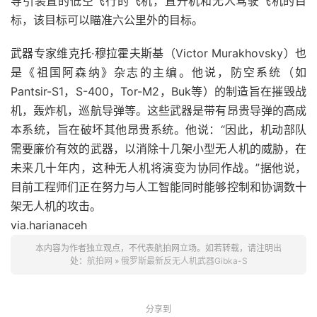
导引装置的低空飞行的飞机，直升机和无人驾驶飞机的目
标，该目标可以瞄准六公里外的目标。
武器专家维克托·穆拉霍夫斯基（Victor Murakhovsky）也
是《祖国阿森纳》杂志的主编。他说，防空系统（如
Pantsir-S1，S-400，Tor-M2，Buk等）的制造旨在摧毁战
机，轰炸机，巡航导弹等。这些武器是带有昂贵导弹的高成
本系统，旨在破坏其他昂贵系统。他说：“因此，机动部队
需要廉价有效的武器，以消除十几架小型无人机的威胁，在
未来几十年内，这种无人机将演变为协同作战。”据他说，
目前工程师们正在努力与人工智能同时能够控制和协调数十
架无人机的攻击。
via.harianaceh
本内容为作者独立观点，不代表航拍网立场。如若转载，请注明出
处：
航拍网
»
俄罗斯最新反无人机武器Gibka-S
分享到