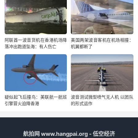
阿联酋一波音货机在香港机场降
美国两架波音客机在机场相撞：
落冲出跑道坠海：有人伤亡
机翼都断了
疑似起飞后撞鸟：美联航一航班
波音测试微型喷气无人机 以团队
引擎冒火迫降香港
的形式运作
航拍网 www.hangpai.org - 低空经济