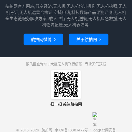
航拍网官方网站,低空经济,无人机,无人机培训机构,无人机执照,无人
机考证,无人机运营合格证,空域申请,科技数码产品评测评测,无人机
全生态链服务解决方案 :载人飞行,无人机送餐,无人机应急救援,无人
机物流配送,无人机表演等.
航拍网微博
关于航拍网


限飞区查询/DJI大疆无人机飞行解禁
专业天气预报
扫一扫 关注航拍网
© 2015-2026
航拍网
京ICP备16007472号-1
京公网安备