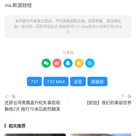
via.新浪财经
本内容为作者独立观点，不代表航拍网立场。如若转载，请注明出
处：
航拍网
»
因新审批延迟 美联航将737 Max航班计划推迟到9月4
日
分享到





737
737 MAX
波音
美联航
上一篇
下一篇
还原台湾黑鹰直升机失事现场:
【航拍】我们的美丽世界
触地2次 拖行70米后剧烈翻滚
相关推荐