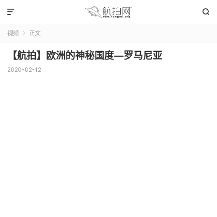


视频
正文

【航拍】欧洲的神秘国度—罗马尼亚
2020-02-12