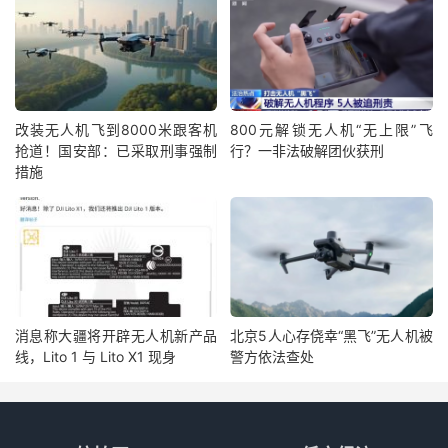
改装无人机飞到8000米跟客机
800元解锁无人机“无上限”飞
抢道！国安部：已采取刑事强制
行？一非法破解团伙获刑
措施
消息称大疆将开辟无人机新产品
北京5人心存侥幸“黑飞”无人机被
线，Lito 1 与 Lito X1 现身
警方依法查处