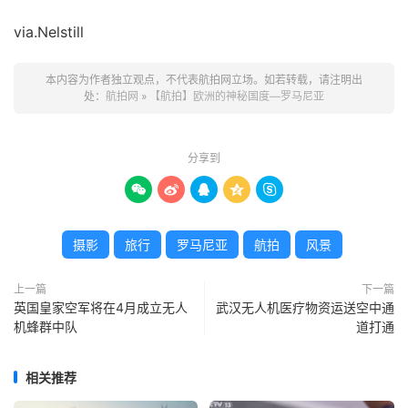
via.Nelstill
本内容为作者独立观点，不代表航拍网立场。如若转载，请注明出
处：
航拍网
»
【航拍】欧洲的神秘国度—罗马尼亚
分享到





摄影
旅行
罗马尼亚
航拍
风景
上一篇
下一篇
英国皇家空军将在4月成立无人
武汉无人机医疗物资运送空中通
机蜂群中队
道打通
相关推荐