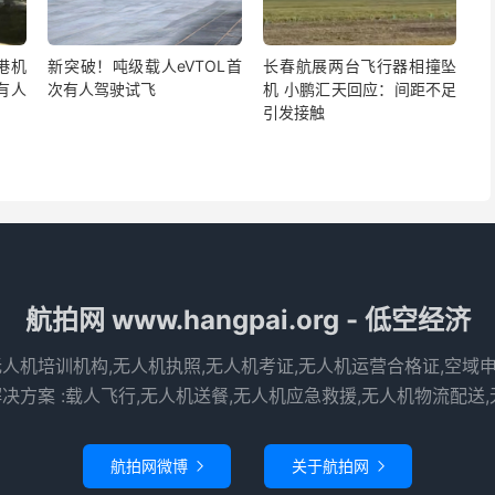
港机
新突破！吨级载人eVTOL首
长春航展两台飞行器相撞坠
有人
次有人驾驶试飞
机 小鹏汇天回应：间距不足
引发接触
航拍网 www.hangpai.org - 低空经济
无人机培训机构,无人机执照,无人机考证,无人机运营合格证,空域
决方案 :载人飞行,无人机送餐,无人机应急救援,无人机物流配送,
航拍网微博
关于航拍网

