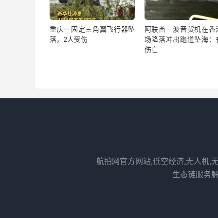
重庆一固定三角翼飞行器坠
阿联酋一波音货机在香
落，2人受伤
场降落冲出跑道坠海：
伤亡
航拍网官方网站,低空经济,无人机,
生态链服务解