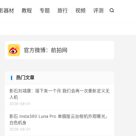

影器材
教程
专题
旅行
视频
评测

官方微博：航拍网
热门文章
影石刘靖康：接下来一个月 我们会再一次重新定义无
人机
2026-08-01
影石 Insta360 Luna Pro 单摄版云台相机外观曝光，
白色机身
2026-08-01