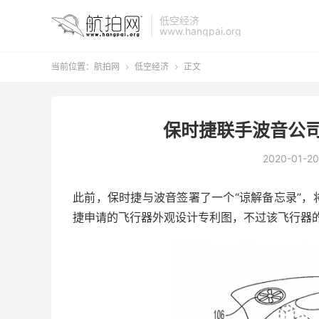
低空经济
www.hangpai.org
当前位置：
航拍网
低空经济
正文


保时捷联手波音公司
2020-01-20
此前，保时捷与波音签署了一个“谅解备忘录”
捷申请的飞行器外观设计专利图，不过该飞行器