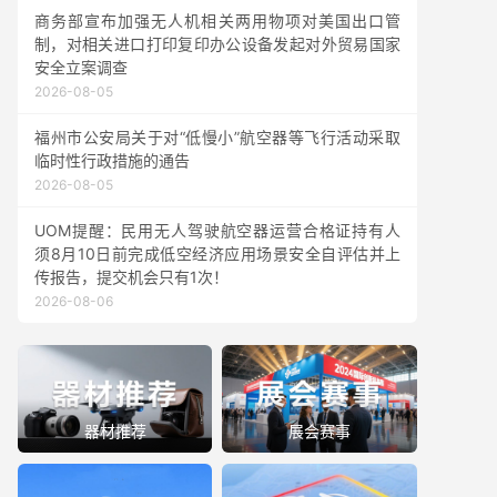
商务部宣布加强无人机相关两用物项对美国出口管
制，对相关进口打印复印办公设备发起对外贸易国家
安全立案调查
2026-08-05
福州市公安局关于对“低慢小”航空器等飞行活动采取
临时性行政措施的通告
2026-08-05
UOM提醒：民用无人驾驶航空器运营合格证持有人
须8月10日前完成低空经济应用场景安全自评估并上
传报告，提交机会只有1次！
2026-08-06
器材推荐
展会赛事