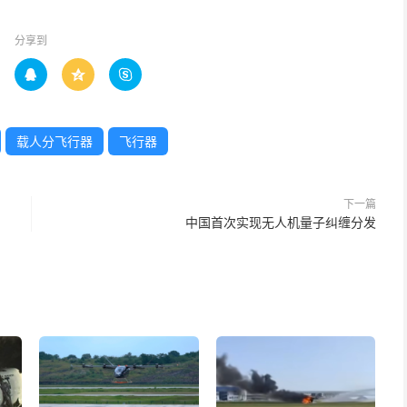
分享到



载人分飞行器
飞行器
下一篇
中国首次实现无人机量子纠缠分发