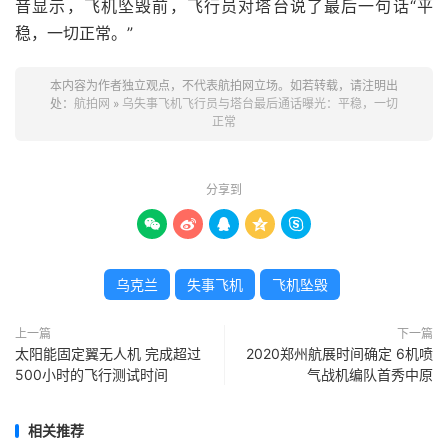
音显示，飞机坠毁前，飞行员对塔台说了最后一句话“平
稳，一切正常。”
本内容为作者独立观点，不代表航拍网立场。如若转载，请注明出
处：
航拍网
»
乌失事飞机飞行员与塔台最后通话曝光：平稳，一切
正常
分享到





乌克兰
失事飞机
飞机坠毁
上一篇
下一篇
太阳能固定翼无人机 完成超过
2020郑州航展时间确定 6机喷
500小时的飞行测试时间
气战机编队首秀中原
相关推荐