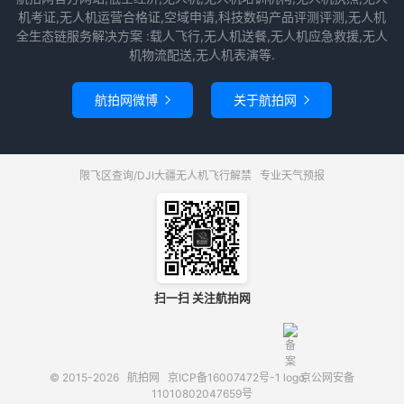
机考证,无人机运营合格证,空域申请,科技数码产品评测评测,无人机
全生态链服务解决方案 :载人飞行,无人机送餐,无人机应急救援,无人
机物流配送,无人机表演等.
航拍网微博
关于航拍网


限飞区查询/DJI大疆无人机飞行解禁
专业天气预报
扫一扫 关注航拍网
© 2015-2026
航拍网
京ICP备16007472号-1
京公网安备
11010802047659号