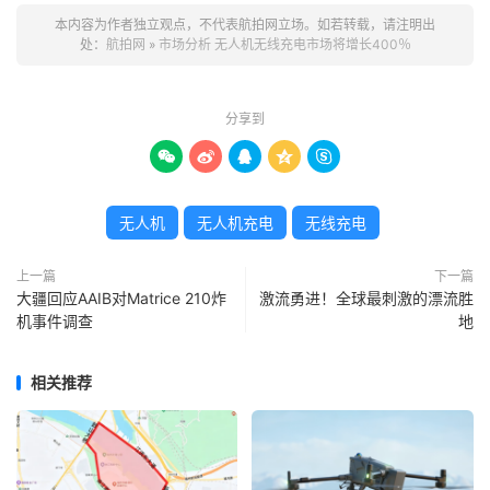
本内容为作者独立观点，不代表航拍网立场。如若转载，请注明出
处：
航拍网
»
市场分析 无人机无线充电市场将增长400％
分享到





无人机
无人机充电
无线充电
上一篇
下一篇
大疆回应AAIB对Matrice 210炸
激流勇进！全球最刺激的漂流胜
机事件调查
地
相关推荐