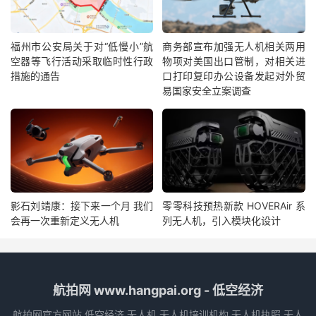
福州市公安局关于对“低慢小”航
商务部宣布加强无人机相关两用
空器等飞行活动采取临时性行政
物项对美国出口管制，对相关进
措施的通告
口打印复印办公设备发起对外贸
易国家安全立案调查
影石刘靖康：接下来一个月 我们
零零科技预热新款 HOVERAir 系
会再一次重新定义无人机
列无人机，引入模块化设计
航拍网 www.hangpai.org - 低空经济
航拍网官方网站,低空经济,无人机,无人机培训机构,无人机执照,无人