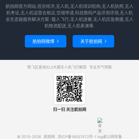
航拍网官方网站,低空经济,无人机,无人机培训机构,无人机执照,无人
机考证,无人机运营合格证,空域申请,科技数码产品评测评测,无人机
全生态链服务解决方案 :载人飞行,无人机送餐,无人机应急救援,无人
机物流配送,无人机表演等.
航拍网微博
关于航拍网


限飞区查询/DJI大疆无人机飞行解禁
专业天气预报
扫一扫 关注航拍网
© 2015-2026
航拍网
京ICP备16007472号-1
京公网安备