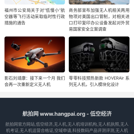
福州市公安局关于对“低慢小”航
商务部宣布加强无人机相关两用
空器等飞行活动采取临时性行政
物项对美国出口管制，对相关进
措施的通告
口打印复印办公设备发起对外贸
易国家安全立案调查
影石刘靖康：接下来一个月 我们
零零科技预热新款 HOVERAir 系
会再一次重新定义无人机
列无人机，引入模块化设计
航拍网 www.hangpai.org - 低空经济
航拍网官方网站,低空经济,无人机,无人机培训机构,无人机执照,无人
机考证,无人机运营合格证,空域申请,科技数码产品评测评测,无人机