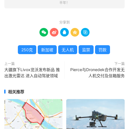
半年！
分享到





250克
新加坡
无人机
监禁
罚款
上一篇
下一篇
大疆旗下Livox览沃发布新品 推
Pierce与Dronedek合作开发无
出激光雷达 进入自动驾驶领域
人机交付及信箱服务
相关推荐