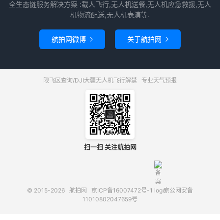
全生态链服务解决方案 :载人飞行,无人机送餐,无人机应急救援,无人
机物流配送,无人机表演等.
航拍网微博
关于航拍网


限飞区查询/DJI大疆无人机飞行解禁
专业天气预报
扫一扫 关注航拍网
© 2015-2026
航拍网
京ICP备16007472号-1
京公网安备
11010802047659号