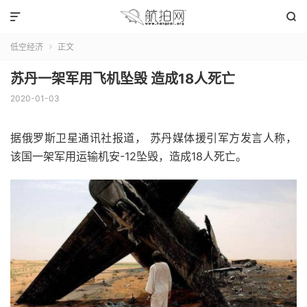


低空经济
正文

苏丹一架军用飞机坠毁 造成18人死亡
2020-01-03
据俄罗斯卫星通讯社报道， 苏丹媒体援引军方发言人称，
该国一架军用运输机安-12坠毁，造成18人死亡。