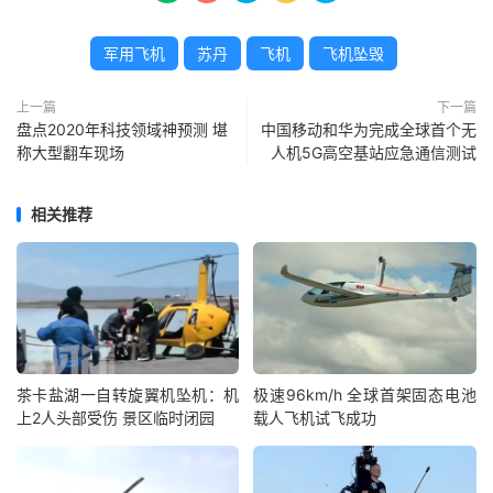
军用飞机
苏丹
飞机
飞机坠毁
上一篇
下一篇
盘点2020年科技领域神预测 堪
中国移动和华为完成全球首个无
称大型翻车现场
人机5G高空基站应急通信测试
相关推荐
茶卡盐湖一自转旋翼机坠机：机
极速96km/h 全球首架固态电池
上2人头部受伤 景区临时闭园
载人飞机试飞成功