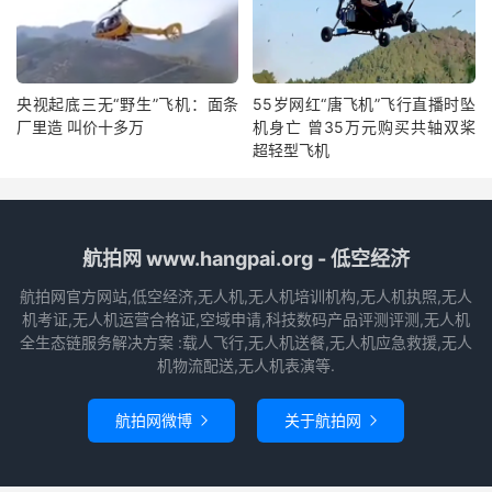
央视起底三无“野生”飞机：面条
55岁网红“唐飞机”飞行直播时坠
厂里造 叫价十多万
机身亡 曾35万元购买共轴双桨
超轻型飞机
航拍网 www.hangpai.org - 低空经济
航拍网官方网站,低空经济,无人机,无人机培训机构,无人机执照,无人
机考证,无人机运营合格证,空域申请,科技数码产品评测评测,无人机
全生态链服务解决方案 :载人飞行,无人机送餐,无人机应急救援,无人
机物流配送,无人机表演等.
航拍网微博
关于航拍网

