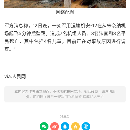
网络配图
军方消息称，“2日晚，一架军用运输机安-12在从朱奈纳机
场起飞5分钟后坠毁。造成7名机组人员、3名法官和8名平
民死亡，其中包括4名儿童。目前正在对事故原因进行调
查。”
via.人民网
本内容为作者独立观点，不代表航拍网立场。如若转载，请注明出
处：
航拍网
»
苏丹一架军用飞机坠毁 造成18人死亡
分享到




