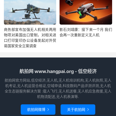
商务部宣布加强无人机相关两用
影石刘靖康：接下来一个月 我们
物项对美国出口管制，对相关进
会再一次重新定义无人机
口打印复印办公设备发起对外贸
易国家安全立案调查
航拍网 www.hangpai.org - 低空经济
航拍网官方网站,低空经济,无人机,无人机培训机构,无人机执照,无人
机考证,无人机运营合格证,空域申请,科技数码产品评测评测,无人机
全生态链服务解决方案 :载人飞行,无人机送餐,无人机应急救援,无人
机物流配送,无人机表演等.
航拍网微博
关于航拍网

