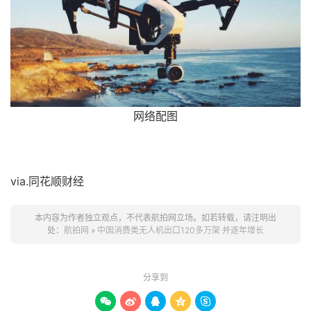
网络配图
via.同花顺财经
本内容为作者独立观点，不代表航拍网立场。如若转载，请注明出
处：
航拍网
»
中国消费类无人机出口120多万架 并逐年增长
分享到




