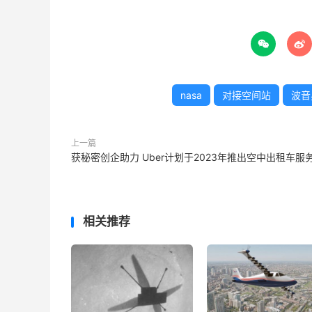


nasa
对接空间站
波音
上一篇
获秘密创企助力 Uber计划于2023年推出空中出租车服
相关推荐