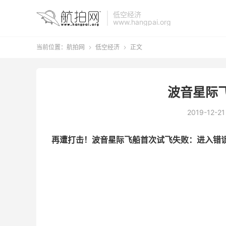
低空经济
www.hangpai.org
当前位置：
航拍网
低空经济
正文


波音星际
2019-12-21
再遭打击！波音星际飞船首次试飞失败：进入错