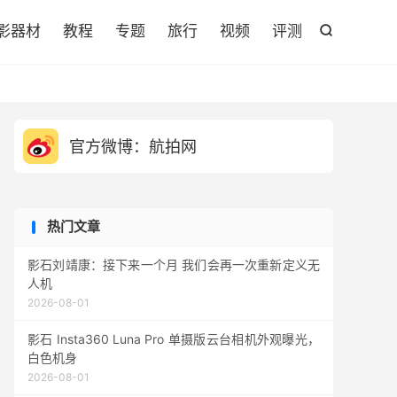

影器材
教程
专题
旅行
视频
评测

官方微博：航拍网
热门文章
影石刘靖康：接下来一个月 我们会再一次重新定义无
人机
2026-08-01
影石 Insta360 Luna Pro 单摄版云台相机外观曝光，
白色机身
2026-08-01