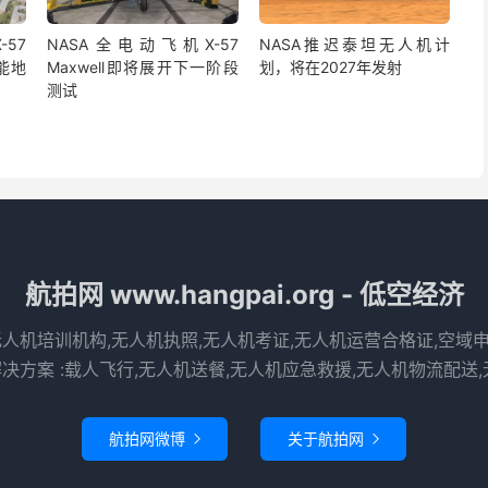
57
NASA全电动飞机X-57
NASA推迟泰坦无人机计
功能地
Maxwell即将展开下一阶段
划，将在2027年发射
测试
航拍网 www.hangpai.org - 低空经济
无人机培训机构,无人机执照,无人机考证,无人机运营合格证,空域
决方案 :载人飞行,无人机送餐,无人机应急救援,无人机物流配送,
航拍网微博
关于航拍网

