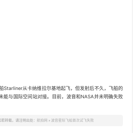
Starliner从卡纳维拉尔基地起飞，但发射后不久，飞船的
未能与国际空间站对接。目前，波音和NASA并未明确失败
如若转载，请注明出处：
航拍网
»
波音星际飞船首次试飞失败