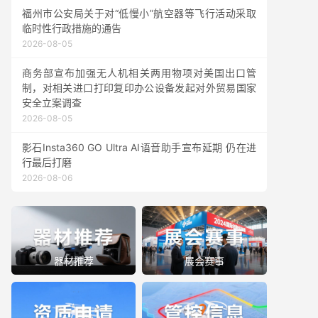
福州市公安局关于对“低慢小”航空器等飞行活动采取
临时性行政措施的通告
2026-08-05
商务部宣布加强无人机相关两用物项对美国出口管
制，对相关进口打印复印办公设备发起对外贸易国家
安全立案调查
2026-08-05
影石Insta360 GO Ultra AI语音助手宣布延期 仍在进
行最后打磨
2026-08-06
器材推荐
展会赛事