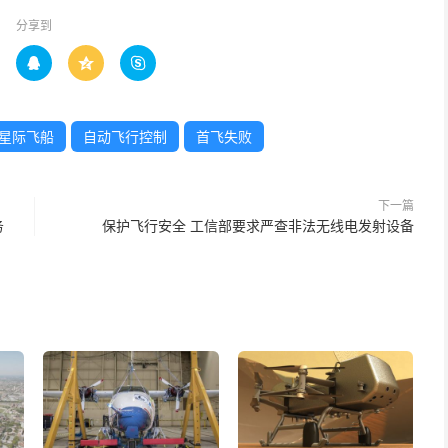
分享到



星际飞船
自动飞行控制
首飞失败
下一篇
务
保护飞行安全 工信部要求严查非法无线电发射设备