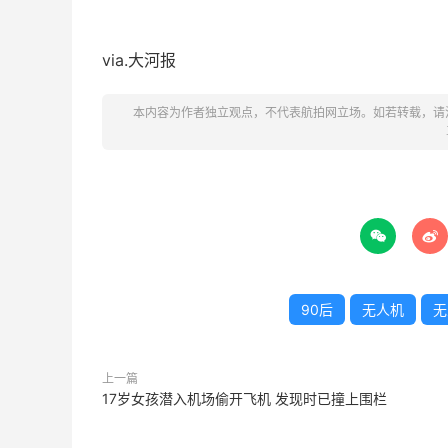
via.大河报
本内容为作者独立观点，不代表航拍网立场。如若转载，请


90后
无人机
无
上一篇
17岁女孩潜入机场偷开飞机 发现时已撞上围栏