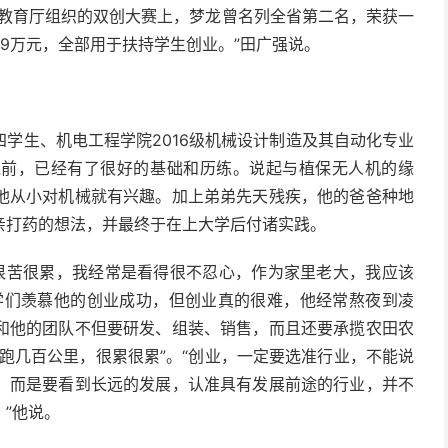
省教育厅组织的双创大赛上，梦龙曾名列全省第二名，荣获一
9万元，全部用于扶持学生创业。”田广强说。
学生、机电工程学院2016级机械设计制造及其自动化专业
之前，已经有了很好的基础和历练。
说起与植保无人机的缘
他从小对机械就有兴趣。加上弟弟先天残疾，他的爸爸种地
亲打药的想法，并最终于在上大学后付诸实践。
活很苦很累，我经常是看得很不忍心，作为家里老大，我应该
学们羡慕他的创业成功，但创业真的很难，他经常熬夜到凌
和他的团队不但要研发、组装、销售，而且还要承揽农田农
跑几百公里，很累很累”。
“创业，一定要选准行业，不能说
，而是要看到长远的发展，认准具有发展前途的行业，并不
”他说。