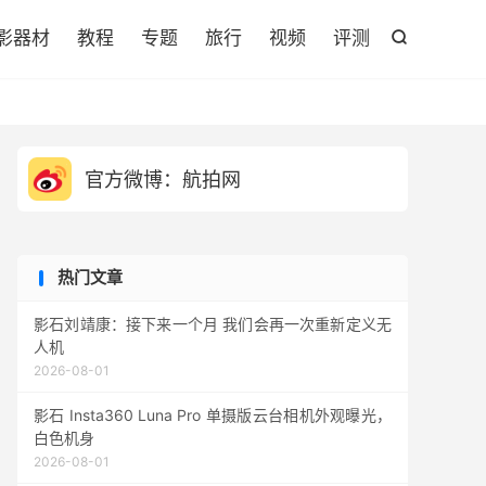

影器材
教程
专题
旅行
视频
评测

官方微博：航拍网
热门文章
影石刘靖康：接下来一个月 我们会再一次重新定义无
人机
2026-08-01
影石 Insta360 Luna Pro 单摄版云台相机外观曝光，
白色机身
2026-08-01