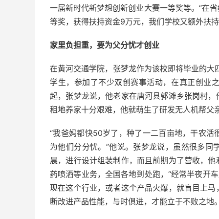
一届新时代新梦想创新创业大赛一等奖等。“在
等奖，获得扶持资金9万元，我们学校又额外扶持
家里负担重，要为父分忧才创业
在黄河交通学院，张梦龙作为该校即将毕业的大四
学生，参加了不少双创赛事活动，在真正创业
起，张梦龙说，他老家在唐河县郭滩乡张岗村，
租地养家十分艰难，他就萌生了研发无人机帮父
“我爸妈都快50岁了，种了一二百亩地，干农
为他们分分忧。”他说。
张梦龙说，虽然很多同
晨，进行设计组装制作，而且前期为了营收，他
药喷洒等业务，全国各地到处跑，“经常半夜开车
现在这个行业，或者这个产品火爆，就盲目上马
断改进产品性能，与时俱进，才能立于不败之地。