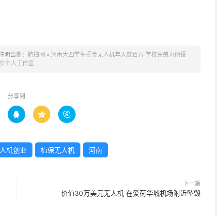
注明出处：
航拍网
»
河南大四学生掘金无人机年入数百万 学校免费为他设
立个人工作室
分享到



人机创业
植保无人机
河南
下一篇
价值30万美元无人机 在爱荷华城机场附近坠毁