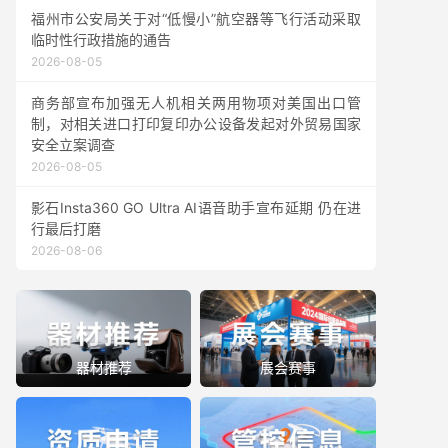
福州市公安局关于对“低慢小”航空器等飞行活动采取
临时性行政措施的通告
2026-08-05
商务部宣布加强无人机相关两用物项对美国出口管
制，对相关进口打印复印办公设备发起对外贸易国家
安全立案调查
2026-08-05
影石Insta360 GO Ultra AI语音助手宣布延期 仍在进
行最后打磨
2026-08-06
器材推荐
展会赛事