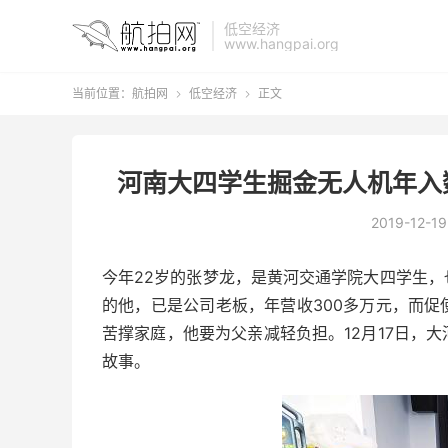
低空经济
www.hangpai.org
当前位置：
航拍网
低空经济
正文


河南大四学生掘金无人机年入
2019-12-19
今年22岁的张梦龙，是黄河交通学院大四学生
的他，已是公司老板，年营收300多万元，而
苦撑家庭，他要为父亲减轻负担。12月17日，大
故事。