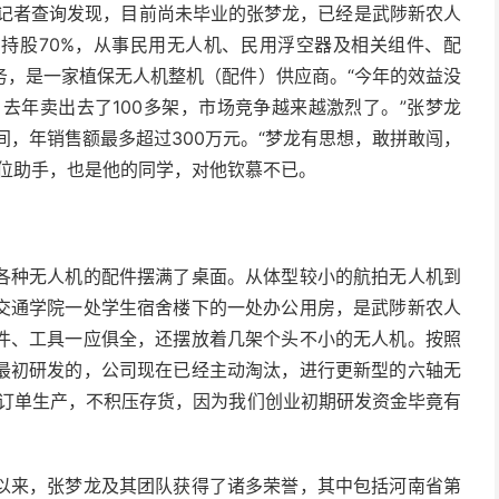
端记者查询发现，目前尚未毕业的张梦龙，已经是武陟新农人
持股70%，从事民用无人机、民用浮空器及相关组件、配
务，是一家植保无人机整机（配件）供应商。
“今年的效益没
去年卖出去了100多架，市场竞争越来越激烈了。”张梦龙
间，年销售额最多超过300万元。
“梦龙有思想，敢拼敢闯，
两位助手，也是他的同学，对他钦慕不已。
各种无人机的配件摆满了桌面。从体型较小的航拍无人机到
交通学院一处学生宿舍楼下的一处办公用房，是武陟新农人
件、工具一应俱全，还摆放着几架个头不小的无人机。按照
最初研发的，公司现在已经主动淘汰，进行更新型的六轴无
受订单生产，不积压存货，因为我们创业初期研发资金毕竟有
以来，张梦龙及其团队获得了诸多荣誉，其中包括河南省第