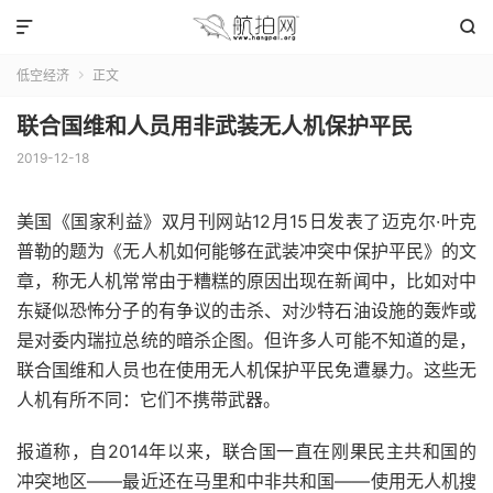


低空经济
正文

联合国维和人员用非武装无人机保护平民
2019-12-18
美国《国家利益》双月刊网站12月15日发表了迈克尔·叶克
普勒的题为《无人机如何能够在武装冲突中保护平民》的文
章，称无人机常常由于糟糕的原因出现在新闻中，比如对中
东疑似恐怖分子的有争议的击杀、对沙特石油设施的轰炸或
是对委内瑞拉总统的暗杀企图。但许多人可能不知道的是，
联合国维和人员也在使用无人机保护平民免遭暴力。这些无
人机有所不同：它们不携带武器。
报道称，自2014年以来，联合国一直在刚果民主共和国的
冲突地区——最近还在马里和中非共和国——使用无人机搜