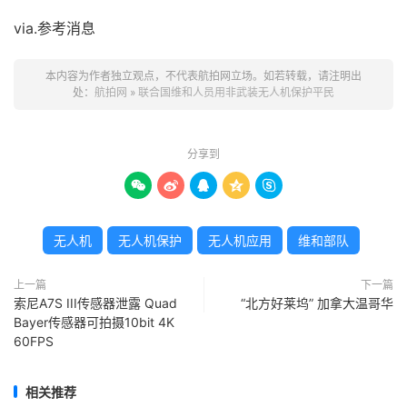
via.参考消息
本内容为作者独立观点，不代表航拍网立场。如若转载，请注明出
处：
航拍网
»
联合国维和人员用非武装无人机保护平民
分享到





无人机
无人机保护
无人机应用
维和部队
上一篇
下一篇
索尼A7S III传感器泄露 Quad
“北方好莱坞” 加拿大温哥华
Bayer传感器可拍摄10bit 4K
60FPS
相关推荐