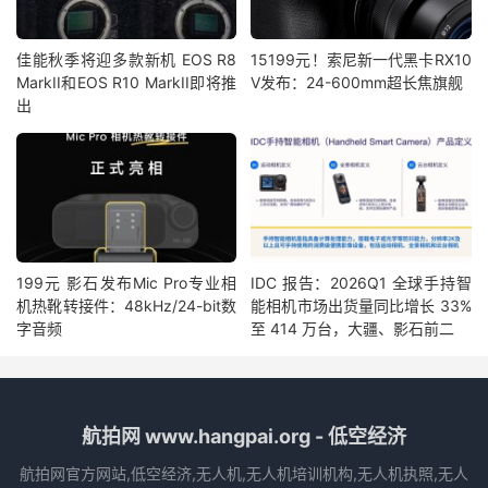
佳能秋季将迎多款新机 EOS R8
15199元！索尼新一代黑卡RX10
MarkII和EOS R10 MarkII即将推
V发布：24-600mm超长焦旗舰
出
199元 影石发布Mic Pro专业相
IDC 报告：2026Q1 全球手持智
机热靴转接件：48kHz/24-bit数
能相机市场出货量同比增长 33%
字音频
至 414 万台，大疆、影石前二
航拍网 www.hangpai.org - 低空经济
航拍网官方网站,低空经济,无人机,无人机培训机构,无人机执照,无人