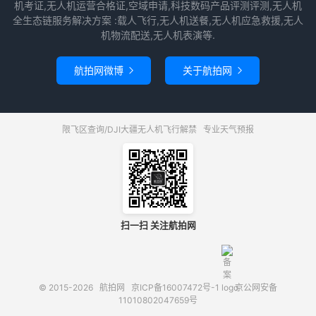
机考证,无人机运营合格证,空域申请,科技数码产品评测评测,无人机
全生态链服务解决方案 :载人飞行,无人机送餐,无人机应急救援,无人
机物流配送,无人机表演等.
航拍网微博
关于航拍网


限飞区查询/DJI大疆无人机飞行解禁
专业天气预报
扫一扫 关注航拍网
© 2015-2026
航拍网
京ICP备16007472号-1
京公网安备
11010802047659号