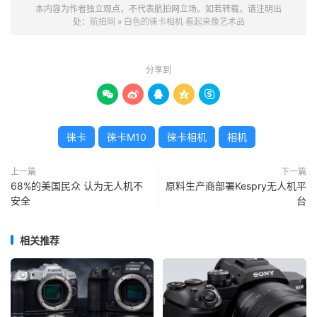
本内容为作者独立观点，不代表航拍网立场。如若转载，请注明出
处：
航拍网
»
白色的徕卡相机 看起来像艺术品
分享到





徕卡
徕卡M10
徕卡相机
相机
上一篇
下一篇
68%的美国民众 认为无人机不
原料生产商部署Kespry无人机平
安全
台
相关推荐