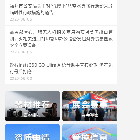
福州市公安局关于对“低慢小”航空器等飞行活动采取
临时性行政措施的通告
2026-08-05
商务部宣布加强无人机相关两用物项对美国出口管
制，对相关进口打印复印办公设备发起对外贸易国家
安全立案调查
2026-08-05
影石Insta360 GO Ultra AI语音助手宣布延期 仍在进
行最后打磨
2026-08-06
器材推荐
展会赛事