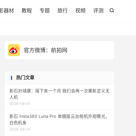

影器材
教程
专题
旅行
视频
评测

官方微博：航拍网
热门文章
影石刘靖康：接下来一个月 我们会再一次重新定义无
人机
2026-08-01
影石 Insta360 Luna Pro 单摄版云台相机外观曝光，
白色机身
2026-08-01