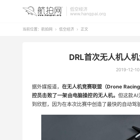
低空经济
www.hangpai.org
当前位置：
航拍网
低空经济
正文


DRL首次无人机人
2019-12-10
据外媒报道，
在无人机竞赛联盟（Drone Raci
控员击败了一架由电脑操控的无人机。
但这款A
到欣慰，因为在本次比赛中创造了最快的自动驾驶