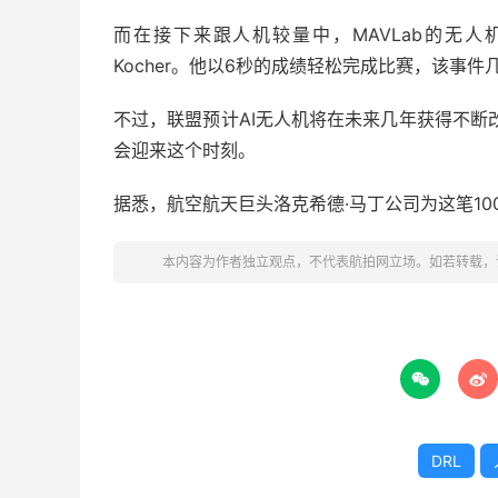
而在接下来跟人机较量中，MAVLab的无人机还是
Kocher。他以6秒的成绩轻松完成比赛，该事件
不过，联盟预计AI无人机将在未来几年获得不断改进且
会迎来这个时刻。
据悉，航空航天巨头洛克希德·马丁公司为这笔1
本内容为作者独立观点，不代表航拍网立场。如若转载，


DRL