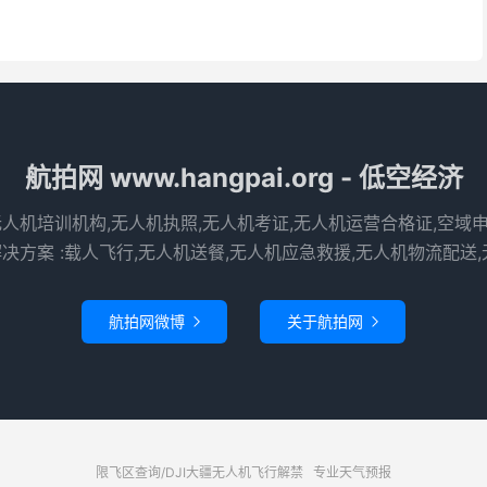
航拍网 www.hangpai.org - 低空经济
无人机培训机构,无人机执照,无人机考证,无人机运营合格证,空域
决方案 :载人飞行,无人机送餐,无人机应急救援,无人机物流配送,
航拍网微博
关于航拍网


限飞区查询/DJI大疆无人机飞行解禁
专业天气预报