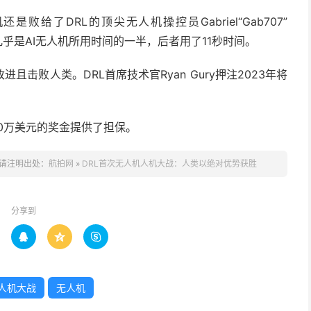
败给了DRL的顶尖无人机操控员Gabriel“Gab707”
几乎是AI无人机所用时间的一半，后者用了11秒时间。
击败人类。DRL首席技术官Ryan Gury押注2023年将
00万美元的奖金提供了担保。
请注明出处：
航拍网
»
DRL首次无人机人机大战：人类以绝对优势获胜
分享到



人机大战
无人机