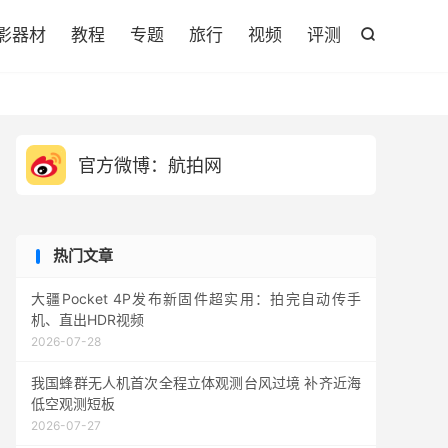

影器材
教程
专题
旅行
视频
评测

官方微博：航拍网
热门文章
大疆Pocket 4P发布新固件超实用：拍完自动传手
机、直出HDR视频
2026-07-28
我国蜂群无人机首次全程立体观测台风过境 补齐近海
低空观测短板
2026-07-27