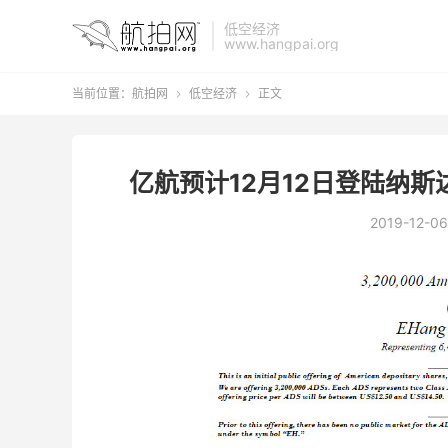
低空经济
www.hangpai.org
当前位置：
航拍网
低空经济
正文


亿航预计12月12日登陆纳
2019-12-06