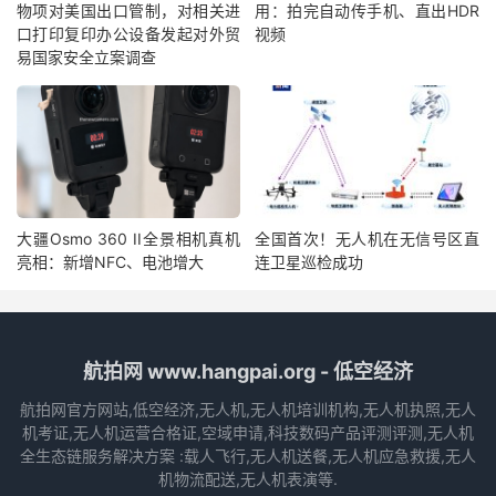
物项对美国出口管制，对相关进
用：拍完自动传手机、直出HDR
口打印复印办公设备发起对外贸
视频
易国家安全立案调查
大疆Osmo 360 II全景相机真机
全国首次！无人机在无信号区直
亮相：新增NFC、电池增大
连卫星巡检成功
航拍网 www.hangpai.org - 低空经济
航拍网官方网站,低空经济,无人机,无人机培训机构,无人机执照,无人
机考证,无人机运营合格证,空域申请,科技数码产品评测评测,无人机
全生态链服务解决方案 :载人飞行,无人机送餐,无人机应急救援,无人
机物流配送,无人机表演等.