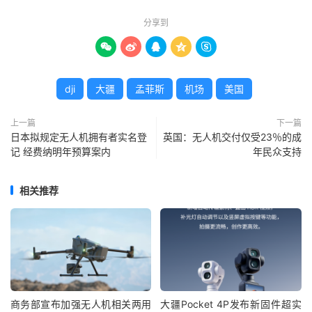
分享到





dji
大疆
孟菲斯
机场
美国
上一篇
下一篇
日本拟规定无人机拥有者实名登
英国：无人机交付仅受23％的成
记 经费纳明年预算案内
年民众支持
相关推荐
商务部宣布加强无人机相关两用
大疆Pocket 4P发布新固件超实