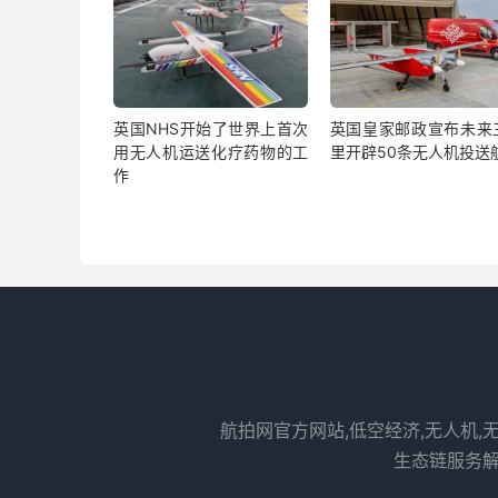
英国NHS开始了世界上首次
英国皇家邮政宣布未来
用无人机运送化疗药物的工
里开辟50条无人机投送
作
航拍网官方网站,低空经济,无人机,
生态链服务解