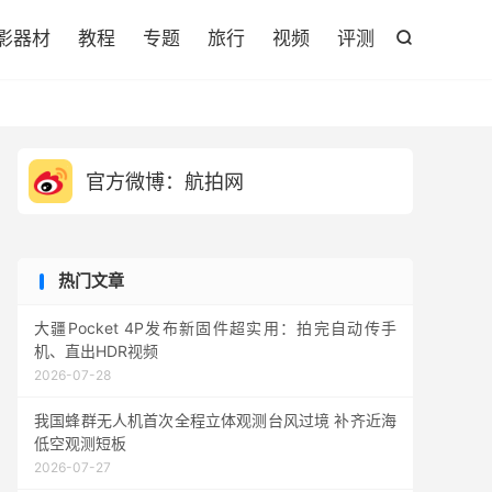

影器材
教程
专题
旅行
视频
评测

官方微博：航拍网
热门文章
大疆Pocket 4P发布新固件超实用：拍完自动传手
机、直出HDR视频
2026-07-28
我国蜂群无人机首次全程立体观测台风过境 补齐近海
低空观测短板
2026-07-27