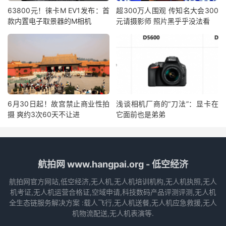
63800元！徕卡M EV1发布：首
超300万人围观 传知名大会300
款内置电子取景器的M相机
元请摄影师 照片黑乎乎没法看
6月30日起！故宫禁止商业性拍
浅谈相机厂商的“刀法”：显卡在
摄 爽约3次60天不让进
它面前也是弟弟
航拍网 www.hangpai.org - 低空经济
航拍网官方网站,低空经济,无人机,无人机培训机构,无人机执照,无人
机考证,无人机运营合格证,空域申请,科技数码产品评测评测,无人机
全生态链服务解决方案 :载人飞行,无人机送餐,无人机应急救援,无人
机物流配送,无人机表演等.