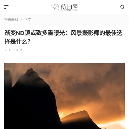


摄影器材
正文

渐变ND镜或致多重曝光：风景摄影师的最佳选
择是什么？
2019-10-21