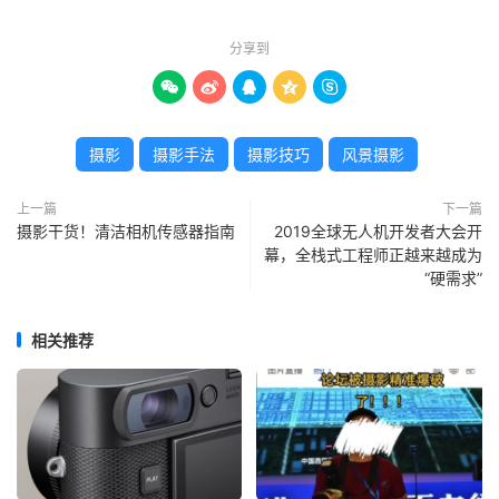
分享到





摄影
摄影手法
摄影技巧
风景摄影
上一篇
下一篇
摄影干货！清洁相机传感器指南
2019全球无人机开发者大会开
幕，全栈式工程师正越来越成为
“硬需求”
相关推荐