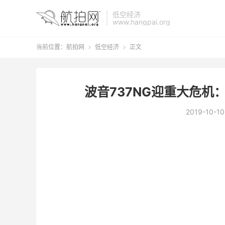
低空经济
www.hangpai.org
当前位置：
航拍网
低空经济
正文


波音737NG迎重大危机
2019-10-10