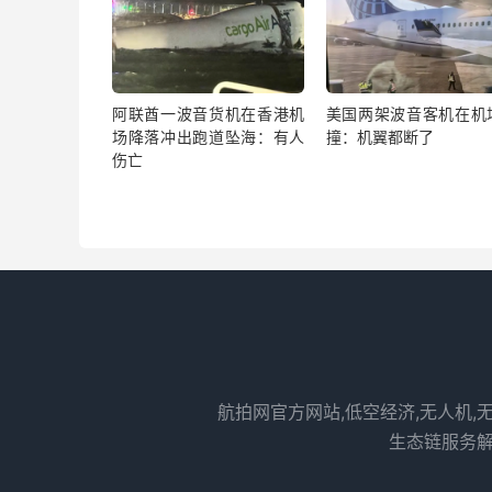
阿联酋一波音货机在香港机
美国两架波音客机在机
场降落冲出跑道坠海：有人
撞：机翼都断了
伤亡
航拍网官方网站,低空经济,无人机,
生态链服务解