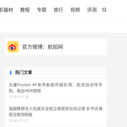

影器材
教程
专题
旅行
视频
评测

官方微博：航拍网
热门文章
大疆Pocket 4P发布新固件超实用：拍完自动传手
机、直出HDR视频
2026-07-28
我国蜂群无人机首次全程立体观测台风过境 补齐近海
低空观测短板
2026-07-27