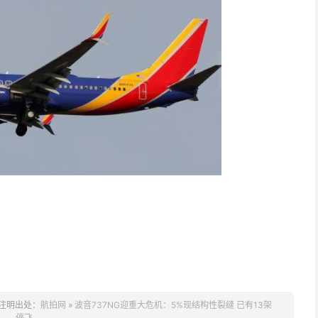
注明出处：
航拍网
»
波音737NG迎重大危机：5%现结构性裂缝 已有13架
停飞