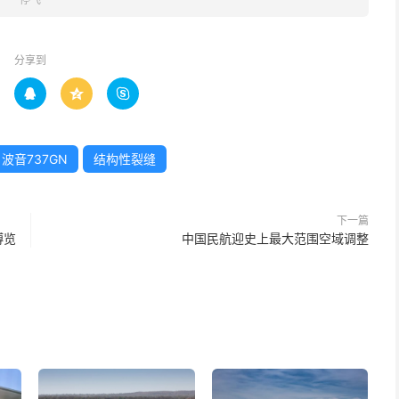
分享到



波音737GN
结构性裂缝
下一篇
博览
中国民航迎史上最大范围空域调整