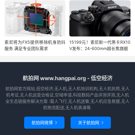
索尼将为FX5提供移除机身防抖
15199元！索尼新一代黑卡RX10
服务 满足专业团队需求
V发布：24-600mm超长焦旗舰
航拍网 www.hangpai.org - 低空经济
航拍网官方网站,低空经济,无人机,无人机培训机构,无人机执照,无人
机考证,无人机运营合格证,空域申请,科技数码产品评测评测,无人机
全生态链服务解决方案 :载人飞行,无人机送餐,无人机应急救援,无人
机物流配送,无人机表演等.
航拍网微博
关于航拍网

