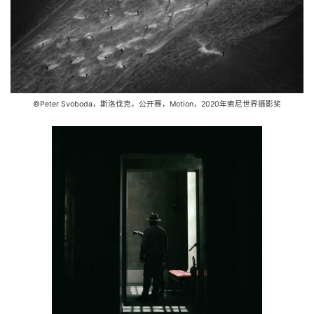
©Peter Svoboda，斯洛伐克，公开赛，Motion，2020年索尼世界摄影奖