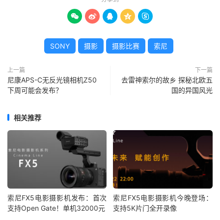





SONY
摄影
摄影比赛
索尼
上一篇
下一篇
尼康APS-C无反光镜相机Z50
去雷神索尔的故乡 探秘北欧五
下周可能会发布？
国的异国风光
相关推荐
索尼FX5电影摄影机发布：首次
索尼FX5电影摄影机今晚登场：
支持Open Gate！单机32000元
支持5K片门全开录像