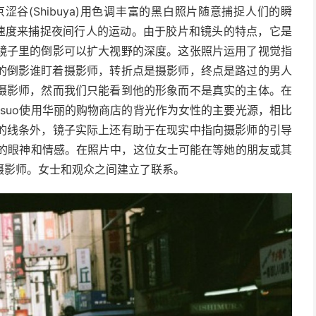
在东京涩谷(Shibuya)用色调丰富的黑白照片随意捕捉人们的瞬
快门速度来捕捉夜间行人的运动。
由于胶片和镜头的特点，它是
镜子里的倒影可以扩大视野的深度。
这张照片运用了视觉指
的倒影谁盯着摄影师，转折点是摄影师，终点是路过的男人
摄影师，然而我们只能看到他的形象而不是真实的主体。
在
atsuo使用华丽的购物商店的背光作为女性的主要光源，相比
的线条外，镜子实际上还有助于在现实中指向摄影师的引导
们的眼神和情感。
在照片中，这位女士可能在等她的朋友或其
摄影师。
女士和观众之间建立了联系。