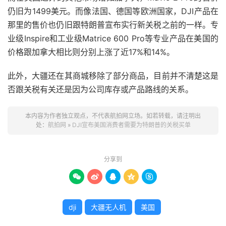
仍旧为1499美元。而像法国、德国等欧洲国家，DJI产品在
那里的售价也仍旧跟特朗普宣布实行新关税之前的一样。专
业级Inspire和工业级Matrice 600 Pro等专业产品在美国的
价格跟加拿大相比则分别上涨了近17%和14%。
此外，大疆还在其商城移除了部分商品，目前并不清楚这是
否跟关税有关还是因为公司库存或产品路线的关系。
本内容为作者独立观点，不代表航拍网立场。如若转载，请注明出
处：
航拍网
»
DJI宣布美国消费者需要为特朗普的关税买单
分享到





dji
大疆无人机
美国