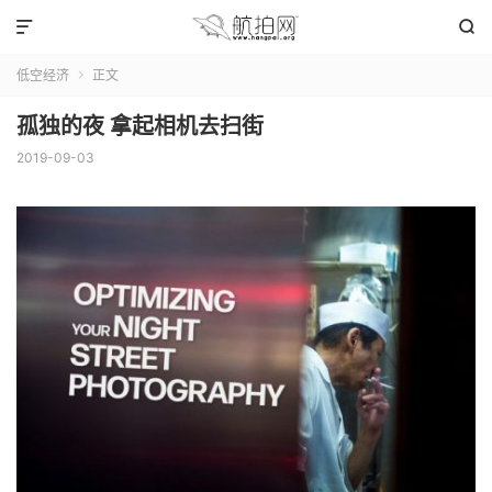


低空经济
正文

孤独的夜 拿起相机去扫街
2019-09-03