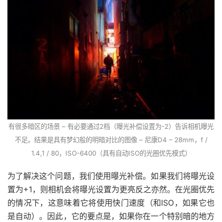
有很多暗区的场景 – 有必要通过2档（曝光补偿设置为-2）告诉相机曝光
不足。结果是具有梦幻般的明暗对比的图像 – 尼康D4 – 28mm，f /
1.4,1 / 80，ISO-6400（具有自动ISO的光圈优先模式）
为了解决这个问题，我们使用曝光补偿。如果我们将曝光设
置为+1，则相机会将曝光设置为更亮反之亦然。在光圈优先
的情况下，这意味着它将使用快门速度（和ISO，如果它也
是自动）。因此，它的要点是，如果你在一个特别暗的地方