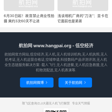
6月30日起！故宫禁止商业性拍
浅谈相机厂商的“刀法”：显卡在
摄 爽约3次60天不让进
它面前也是弟弟
航拍网 www.hangpai.org - 低空经济
航拍网官方网站,低空经济,无人机,无人机培训机构,无人机执照,无人
机考证,无人机运营合格证,空域申请,科技数码产品评测评测,无人机
全生态链服务解决方案 :载人飞行,无人机送餐,无人机应急救援,无人
机物流配送,无人机表演等.
航拍网微博
关于航拍网


限飞区查询/DJI大疆无人机飞行解禁
专业天气预报