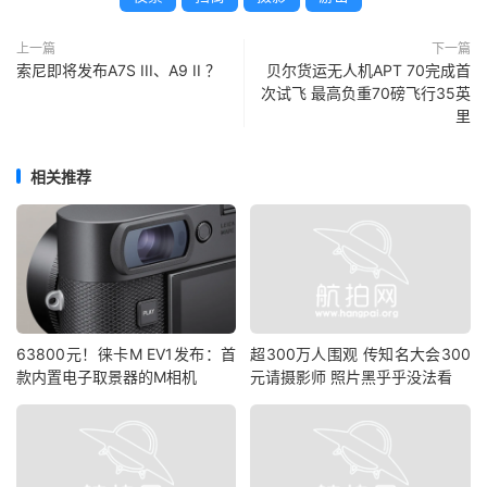
上一篇
下一篇
索尼即将发布A7S III、A9 II ？
贝尔货运无人机APT 70完成首
次试飞 最高负重70磅飞行35英
里
相关推荐
63800元！徕卡M EV1发布：首
超300万人围观 传知名大会300
款内置电子取景器的M相机
元请摄影师 照片黑乎乎没法看