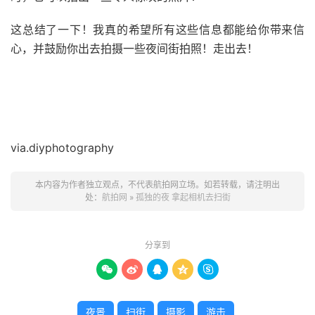
这总结了一下！我真的希望所有这些信息都能给你带来信
心，并鼓励你出去拍摄一些夜间街拍照！走出去！
via.diyphotography
本内容为作者独立观点，不代表航拍网立场。如若转载，请注明出
处：
航拍网
»
孤独的夜 拿起相机去扫街
分享到





夜景
扫街
摄影
游击