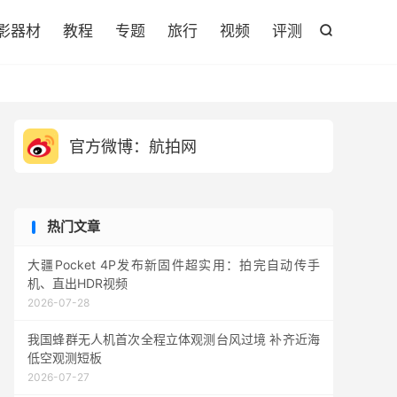

影器材
教程
专题
旅行
视频
评测

官方微博：航拍网
热门文章
大疆Pocket 4P发布新固件超实用：拍完自动传手
机、直出HDR视频
2026-07-28
我国蜂群无人机首次全程立体观测台风过境 补齐近海
低空观测短板
2026-07-27