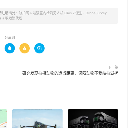
请注明出处：
航拍网
»
最强室内检测无人机 Elios 2 诞生，DroneSurvey
sia 取港澳代理
分享到



下一篇
研究发现拍摄动物的适当距离，保障动物不受航拍滋扰