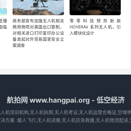
低慢
商务部宣布加强无人机相关
零零科技预热新款
取临
两用物项对美国出口管制，
HOVERAir 系列无人机，引
对相关进口打印复印办公设
入模块化设计
备发起对外贸易国家安全立
案调查
航拍网 www.hangpai.org - 低空经济
无人机培训机构,无人机执照,无人机考证,无人机运营合格证,空域
决方案 :载人飞行,无人机送餐,无人机应急救援,无人机物流配送,