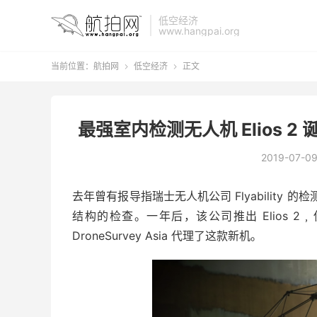
低空经济
www.hangpai.org
当前位置：
航拍网
低空经济
正文


最强室内检测无人机 Elios 2 诞
2019-07-0
​去年曾有报导指瑞士无人机公司 Flyability
结构的检查。一年后，该公司推出 Elios
DroneSurvey Asia 代理了这款新机。