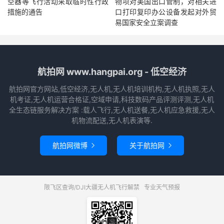
空器等飞行活动采取临时性行政
物项对美国出口管制，对相关进
措施的通告
口打印复印办公设备发起对外贸
易国家安全立案调查
航拍网 www.hangpai.org - 低空经济
航拍网官方网站,低空经济,无人机,无人机培训机构,无人机执照,无人
机考证,无人机运营合格证,空域申请,科技数码产品评测评测,无人机
全生态链服务解决方案 :载人飞行,无人机送餐,无人机应急救援,无人
机物流配送,无人机表演等.
航拍网微博
关于航拍网


限飞区查询/DJI大疆无人机飞行解禁
专业天气预报