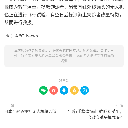
胀成为救生浮台，拯救游泳者；另带有红外线镜头的无人机
也正在进行飞行试验，有望日后探测海上失踪者热量特徵，
从而进行救援。
via：ABC News
本内容为作者独立观点，不代表航拍网立场。如若转载，请注明出
处：
航拍网
»
无人机收集鲨鱼出没数据，350 名人员接受飞行操作
培训
分享到





上一篇
下一篇
日本：醉酒操控无人机将入狱
“飞行手榴弹”面世航距 6 英里，
会改变战争模式吗？