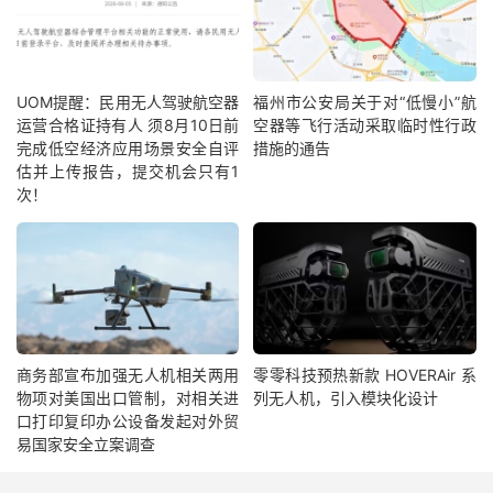
UOM提醒：民用无人驾驶航空器
福州市公安局关于对“低慢小”航
运营合格证持有人 须8月10日前
空器等飞行活动采取临时性行政
完成低空经济应用场景安全自评
措施的通告
估并上传报告，提交机会只有1
次！
商务部宣布加强无人机相关两用
零零科技预热新款 HOVERAir 系
物项对美国出口管制，对相关进
列无人机，引入模块化设计
口打印复印办公设备发起对外贸
易国家安全立案调查