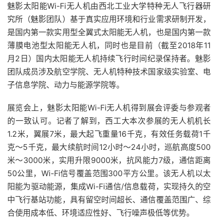
魅影太阳能Wi-Fi无人机由西北工业大学特种无人飞行器研
究所（魅影团队）基于真实应用环境和行业需求研制开发，
是国内第一款实用型全翼式太阳能无人机，也是国内第一款
薄膜电池型太阳能无人机，同时也是目前（截至2018年11
月2日）国内太阳能无人机持续飞行时间纪录保持者。魅影
团队成员涉及航空学院、无人机特种技术国家级实验室、电
子信息学院、动力与能源学院等。
展览会上，魅影太阳能Wi-Fi无人机得到展会评委与参观者
的一致认可。记者了解到，西工大本次参展的无人机机长
1.2米，翼展7米，最大起飞重量16千克，有效任务载荷1千
克～5千克，最大续航时间12小时～24小时，巡航高度500
米～3000米，实用升限9000米，抗风能力7级，通信距离
50公里，Wi-Fi信号覆盖范围300平方公里。该无人机以太
阳能为驱动能源，集成Wi-Fi通信/信息载荷，实现持久的空
中飞行基站功能，具有留空时间超长、通信覆盖范围广、综
合使用成本低、环境适应性好、飞行噪声极低等优势。