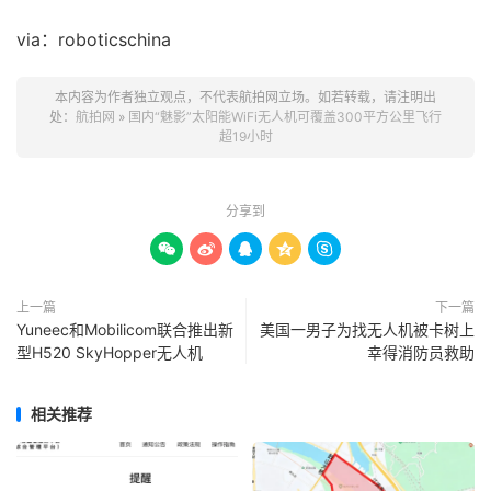
via：roboticschina
本内容为作者独立观点，不代表航拍网立场。如若转载，请注明出
处：
航拍网
»
国内“魅影”太阳能WiFi无人机可覆盖300平方公里飞行
超19小时
分享到





上一篇
下一篇
Yuneec和Mobilicom联合推出新
美国一男子为找无人机被卡树上
型H520 SkyHopper无人机
幸得消防员救助
相关推荐