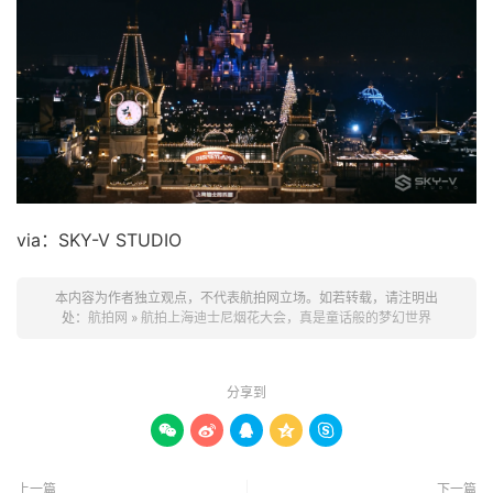
via：SKY-V STUDIO
本内容为作者独立观点，不代表航拍网立场。如若转载，请注明出
处：
航拍网
»
航拍上海迪士尼烟花大会，真是童话般的梦幻世界
分享到





上一篇
下一篇