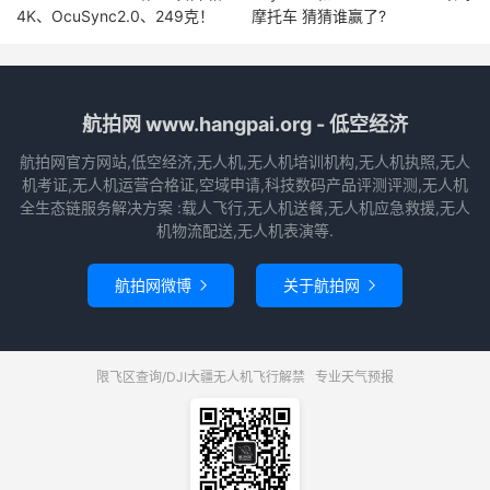
4K、OcuSync2.0、249克！
摩托车 猜猜谁赢了?
航拍网 www.hangpai.org - 低空经济
航拍网官方网站,低空经济,无人机,无人机培训机构,无人机执照,无人
机考证,无人机运营合格证,空域申请,科技数码产品评测评测,无人机
全生态链服务解决方案 :载人飞行,无人机送餐,无人机应急救援,无人
机物流配送,无人机表演等.
航拍网微博
关于航拍网


限飞区查询/DJI大疆无人机飞行解禁
专业天气预报