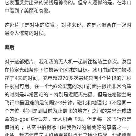
它表面反射出来的光线是神奇的。但令人遗憾的是，在冰山
中看到了美丽和衰败。
这部片子是对冰的欣赏 。对我来说，这是水聚合在一起时
最令人惊奇的时候。
幕后
对于这部短片，我和我的无人机一起前往格陵兰多次。总是
在特定光线条件下拍摄某个区域的目标。冰川崩解的拍摄我
花了4天的时间，充电超过70多次最终只有4个片段的几秒
钟素材可用。在一个约6公里宽的冰川前面拍摄出非常合适
的时刻是非常困难的 – 特别是近距离拍摄。但是在格陵兰岛
飞行中最困难的是每隔2-3分钟，磁北和地理北（不是同一
个方位- 特别是到目前为止最北的地方）之间的差异造成致
命的p-gps飞行误差，无人机会飞丢。但是每一次飞行都是
值得的 ，从空中拍摄冰山是我做过的最美好的事情之一。
此外，我还使用无人机侦察着陆点并寻找北极熊。北极熊和