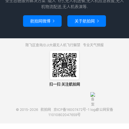
全生态链服务解决方案 :载人飞行,无人机送餐,无人机应急救援,无人
机物流配送,无人机表演等.
航拍网微博
关于航拍网


限飞区查询/DJI大疆无人机飞行解禁
专业天气预报
扫一扫 关注航拍网
© 2015-2026
航拍网
京ICP备16007472号-1
京公网安备
11010802047659号