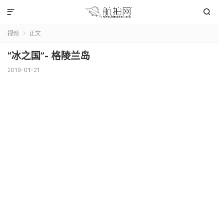


视频
正文

“冰之国”- 格陵兰岛
2019-01-21