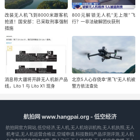
改装无人机飞到8000米跟客机
800元解锁无人机“无上限”飞
抢道！国安部：已采取刑事强制
行？一非法破解团伙获刑
措施
消息称大疆将开辟无人机新产品
北京5人心存侥幸“黑飞”无人机被
线，Lito 1 与 Lito X1 现身
警方依法查处
航拍网 www.hangpai.org - 低空经济
航拍网官方网站,低空经济,无人机,无人机培训机构,无人机执照,无人
机考证,无人机运营合格证,空域申请,科技数码产品评测评测,无人机