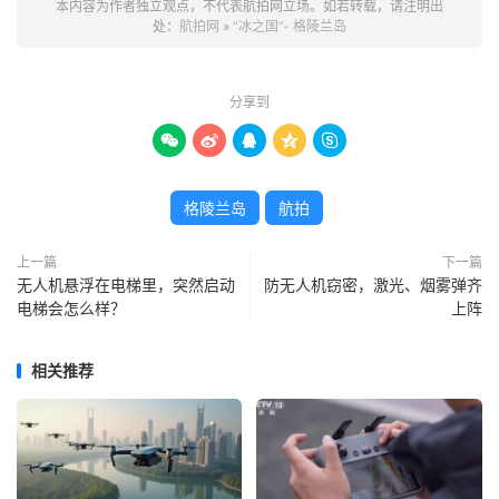
本内容为作者独立观点，不代表航拍网立场。如若转载，请注明出
处：
航拍网
»
“冰之国”- 格陵兰岛
分享到





格陵兰岛
航拍
上一篇
下一篇
无人机悬浮在电梯里，突然启动
防无人机窃密，激光、烟雾弹齐
电梯会怎么样？
上阵
相关推荐