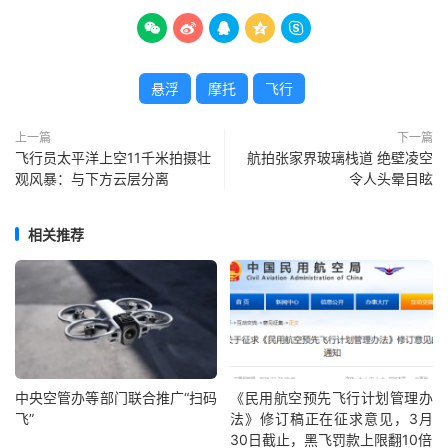





悬浮
摩托
飞行
上一篇
下一篇
飞行员太平洋上空11千米拍摄壮
航拍张家界玻璃栈道 绝壁凌空
观风暴：与下方云层分离
令人头晕目眩
相关推荐
中央空管办等部门联合推广“扫码
《民用航空预先飞行计划管理办
飞”
法》修订稿正在征求意见，3月
30日截止，黑飞罚款上限翻10倍