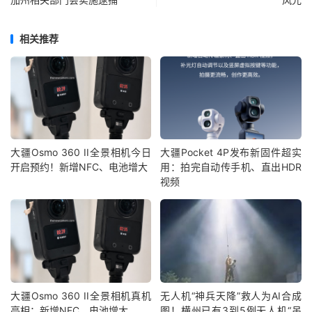
相关推荐
大疆Osmo 360 II全景相机今日
大疆Pocket 4P发布新固件超实
开启预约！新增NFC、电池增大
用：拍完自动传手机、直出HDR
视频
大疆Osmo 360 II全景相机真机
无人机“神兵天降”救人为AI合成
亮相：新增NFC、电池增大
图！横州已有3到5例无人机“吊