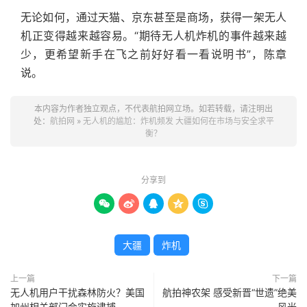
无论如何，通过天猫、京东甚至是商场，获得一架无人
机正变得越来越容易。“期待无人机炸机的事件越来越
少，更希望新手在飞之前好好看一看说明书”，陈章
说。
本内容为作者独立观点，不代表航拍网立场。如若转载，请注明出
处：
航拍网
»
无人机的尴尬：炸机频发 大疆如何在市场与安全求平
衡？
分享到





大疆
炸机
上一篇
下一篇
无人机用户干扰森林防火？美国
航拍神农架 感受新晋“世遗”绝美
加州相关部门会实施逮捕
风光