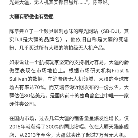
光是大疆，无人机其实都容易炸……”，陈章说。
大疆有骄傲也有委屈
陈章建立了一个颇具讽刺意味的曝光网站（SB-DJI，其
实DJI是大疆的品牌名），他依旧自称是大疆的死忠
粉，几乎买过所有大疆的航拍级无人机产品。
如果说让一个航模玩家坚定的支持相对容易，大疆的骄
傲更表现在市场地位上。根据市场研究机构Frost &
Sullivan的数据，在消费级无人机领域，大疆的全球市
场占有率达70%。而艾瑞咨询近期发布的一份报告，大
疆估值80亿美元，是国内前十的独角兽企业中唯一一家
硬件类公司。
在国内市场，过去几年大疆的销售量呈爆发性增长，仅
2015年就获得了300%的同比增幅。仅在大疆天猫旗舰
店，从2013年至今，大疆就卖出了超过7万台无人机。