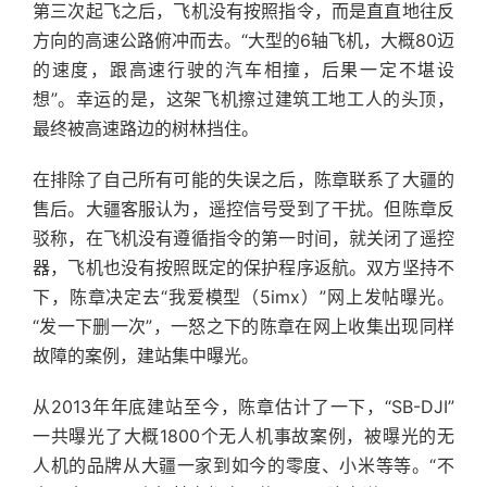
第三次起飞之后，飞机没有按照指令，而是直直地往反
方向的高速公路俯冲而去。“大型的6轴飞机，大概80迈
的速度，跟高速行驶的汽车相撞，后果一定不堪设
想”。幸运的是，这架飞机擦过建筑工地工人的头顶，
最终被高速路边的树林挡住。
在排除了自己所有可能的失误之后，陈章联系了大疆的
售后。大疆客服认为，遥控信号受到了干扰。但陈章反
驳称，在飞机没有遵循指令的第一时间，就关闭了遥控
器，飞机也没有按照既定的保护程序返航。双方坚持不
下，陈章决定去“我爱模型（5imx）”网上发帖曝光。
“发一下删一次”，一怒之下的陈章在网上收集出现同样
故障的案例，建站集中曝光。
从2013年年底建站至今，陈章估计了一下，“SB-DJI”
一共曝光了大概1800个无人机事故案例，被曝光的无
人机的品牌从大疆一家到如今的零度、小米等等。“不