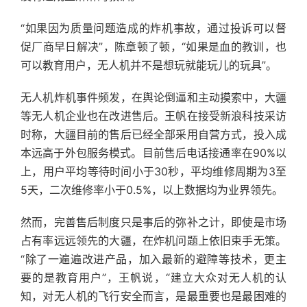
“如果因为质量问题造成的炸机事故，通过投诉可以督
促厂商早日解决”，陈章顿了顿，“如果是血的教训，也
可以教育用户，无人机并不是想玩就能玩儿的玩具”。
无人机炸机事件频发，在舆论倒逼和主动摸索中，大疆
等无人机企业也在改进售后。王帆在接受新浪科技采访
时称，大疆目前的售后已经全部采用自营方式，投入成
本远高于外包服务模式。目前售后电话接通率在90%以
上，用户平均等待时间小于30秒，平均维修周期为3至
5天，二次维修率小于0.5%，以上数据均为业界领先。
然而，完善售后制度只是事后的弥补之计，即使是市场
占有率远远领先的大疆，在炸机问题上依旧束手无策。
“除了一遍遍改进产品，加入最新的避障等技术，更主
要的是教育用户”，王帆说，“建立大众对无人机的认
知，对无人机的飞行安全而言，是最重要也是最困难的