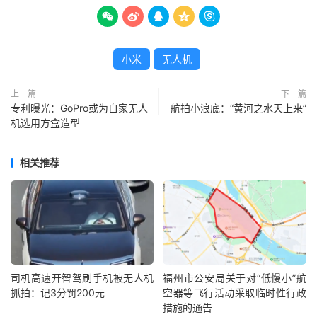





小米
无人机
上一篇
下一篇
专利曝光：GoPro或为自家无人
航拍小浪底：“黄河之水天上来”
机选用方盒造型
相关推荐
司机高速开智驾刷手机被无人机
福州市公安局关于对“低慢小”航
抓拍：记3分罚200元
空器等飞行活动采取临时性行政
措施的通告