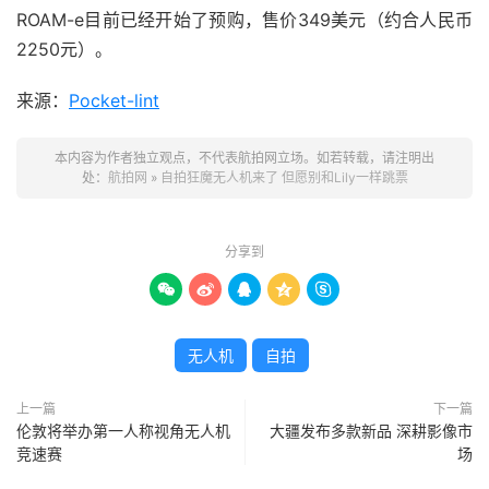
ROAM-e目前已经开始了预购，售价349美元（约合人民币
2250元）。
来源：
Pocket-lint
本内容为作者独立观点，不代表航拍网立场。如若转载，请注明出
处：
航拍网
»
自拍狂魔无人机来了 但愿别和Lily一样跳票
分享到





无人机
自拍
上一篇
下一篇
伦敦将举办第一人称视角无人机
大疆发布多款新品 深耕影像市
竞速赛
场