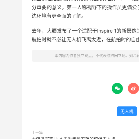
分重要的意义。第一人称视野下的操作员更偏爱
边环境有更全面的了解。
去年，大疆发布了一个适配于Inspire 1的
航拍时就不必让无人机飞离太近，在航拍时的自
本内容为作者独立观点，不代表航拍网立场。如若


无人机
上一篇
大疆进军农业 本周发售喷农药的植保无人机