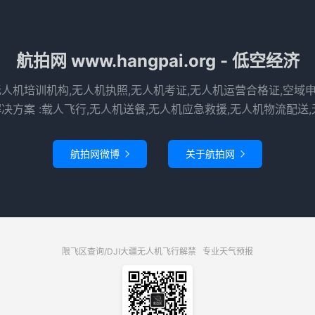
航拍网 www.hangpai.org - 低空经济
无人机培训机构,无人机执照,无人机考证,无人机运营合格证,空域
决方案 :载人飞行,无人机送餐,无人机应急救援,无人机物流配送,
航拍网微博
关于航拍网


限飞区查询/DJI大疆无人机飞行解禁
专业天气预报