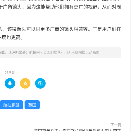
于广角镜头，因为这能帮助他们拥有更广的视野，从而对周
新摄像头，该摄像头可以同更多厂商的镜头相兼容。于是用户们在
由度也更高。
转载，请注明出处：
航拍网
»
英国跑酷队利用无人机拍摄运动画面
分享到



航拍跑酷
英国
下一篇
美国百年杂志：汽车飞机梦60年后被中国人圆了