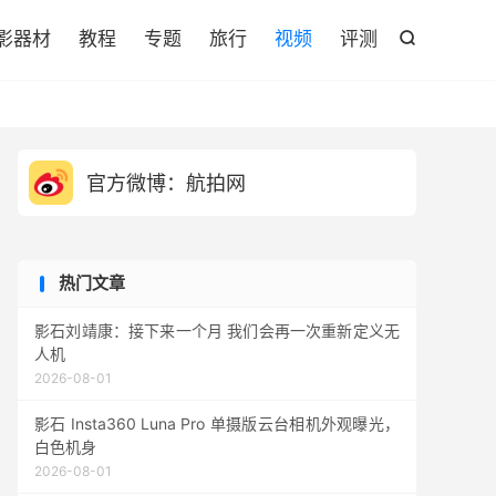

影器材
教程
专题
旅行
视频
评测

官方微博：航拍网
热门文章
影石刘靖康：接下来一个月 我们会再一次重新定义无
人机
2026-08-01
影石 Insta360 Luna Pro 单摄版云台相机外观曝光，
白色机身
2026-08-01