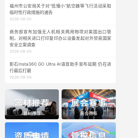
福州市公安局关于对“低慢小”航空器等飞行活动采取
临时性行政措施的通告
2026-08-05
商务部宣布加强无人机相关两用物项对美国出口管
制，对相关进口打印复印办公设备发起对外贸易国家
安全立案调查
2026-08-05
影石Insta360 GO Ultra AI语音助手宣布延期 仍在进
行最后打磨
2026-08-06
器材推荐
展会赛事