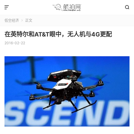


低空经济
正文

在英特尔和AT&T眼中，无人机与4G更配
2016-02-22