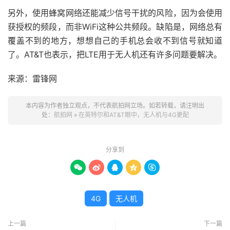
另外，使用蜂窝网络还能减少信号干扰的风险，因为会使用
获授权的频段，而非WiFi这种公共频段。缺陷是，网络总有
覆盖不到的地方，想想自己的手机总会收不到信号就知道
了。AT&T也表示，把LTE用于无人机还有许多问题要解决。
来源：雷锋网
本内容为作者独立观点，不代表航拍网立场。如若转载，请注明出
处：
航拍网
»
在英特尔和AT&T眼中，无人机与4G更配
分享到





4G
无人机
上一篇
下一篇