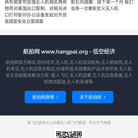
商务部宣布加强无人机相关两用
影石刘靖康：接下来一个月 我们
物项对美国出口管制，对相关进
会再一次重新定义无人机
口打印复印办公设备发起对外贸
易国家安全立案调查
航拍网 www.hangpai.org - 低空经济
航拍网官方网站,低空经济,无人机,无人机培训机构,无人机执照,无人
机考证,无人机运营合格证,空域申请,科技数码产品评测评测,无人机
全生态链服务解决方案 :载人飞行,无人机送餐,无人机应急救援,无人
机物流配送,无人机表演等.
航拍网微博
关于航拍网


限飞区查询/DJI大疆无人机飞行解禁
专业天气预报