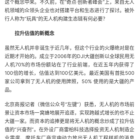
这个概念中来。不久前，在“奇点·创新者峰会”上，来自无人
机领域的众领头企业也对搭建平台和生态进行了探讨。被外
行人称为“玩具”的无人机构建生态链有何必要？
拉升估值的新概念
虽然无人机并非诞生于近几年，但这个行业的火爆绝对是在
近期才开始的。成立于2006年的DJI大疆创新以全球民用无
人机70%的市场份额站在了行业前端，在近五年内获得了
100倍的增长，估值达到100亿美元。最近美国有首批500
家公司拿到了无人机的使用牌照，50% 使用的是大疆的产
品。
北京商报记者（微信公众号“左键”）获悉，无人机的市场前
景让资本市场一窝蜂地展开追逐，实现跨越式增长的也不止
大疆一家。而资本的追捧更是将无人机的概念炒成了拉升估
值的“兴奋剂”。在外设厂商雷柏科技选择投资无人机制造企
业零度、摩托车厂商宗申动力放出无人机工程样机的消息