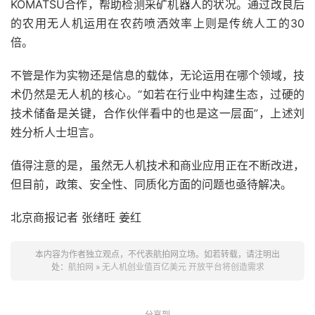
KOMATSU合作，帮助检测采矿机器人的状况。通过改良后
的农用无人机运用在农药喷洒效率上则是传统人工的30
倍。
不管是作为实物还是信息的载体，无论运用在哪个领域，技
术仍然是无人机的核心。“如若在行业中构建生态，过硬的
技术储备是关键，合作伙伴看中的也是这一层面”，上述刘
姓分析人士坦言。
值得注意的是，虽然无人机技术和商业应用正在不断改进，
但目前，政策、安全性、同质化方面的问题也亟待解决。
北京商报记者 张绪旺 姜红
本内容为作者独立观点，不代表航拍网立场。如若转载，请注明出
处：
航拍网
»
无人机创业值百亿美元 开放平台将创造需求
分享到