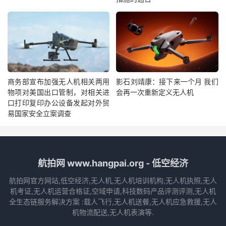
商务部宣布加强无人机相关两用
影石刘靖康：接下来一个月 我们
物项对美国出口管制，对相关进
会再一次重新定义无人机
口打印复印办公设备发起对外贸
易国家安全立案调查
航拍网 www.hangpai.org - 低空经济
航拍网官方网站,低空经济,无人机,无人机培训机构,无人机执照,无人
机考证,无人机运营合格证,空域申请,科技数码产品评测评测,无人机
全生态链服务解决方案 :载人飞行,无人机送餐,无人机应急救援,无人
机物流配送,无人机表演等.