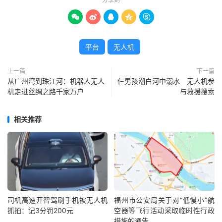





平台
无人机
上一篇
下一篇
从广州湾到珠江河：机器人无人
仨男孩潮白河中溺水 无人机参
机走进丝绸之路千家万户
与救援搜索
相关推荐
司机高速开智驾刷手机被无人机
福州市公安局关于对“低慢小”航
抓拍：记3分罚200元
空器等飞行活动采取临时性行政
措施的通告